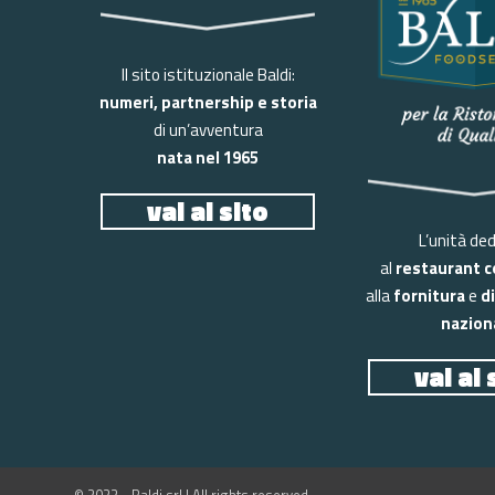
Il sito istituzionale Baldi:
numeri, partnership e storia
di un’avventura
nata nel 1965
vai al sito
L’unità de
al
restaurant c
alla
fornitura
e
d
naziona
vai al 