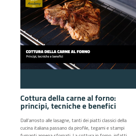
Cottura della carne al forno:
principi, tecniche e benefici
Dall’arrosto alle lasagne, tanti dei piatti classici della
cucina italiana passano da pirofile, tegami e stampi
fumanti appena sfornati.
La cottura in forno, infatti,