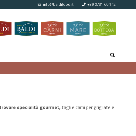
info@baldifood.it
+39 0731 60 142
 trovare specialità gourmet,
tagli e carni per grigliate e