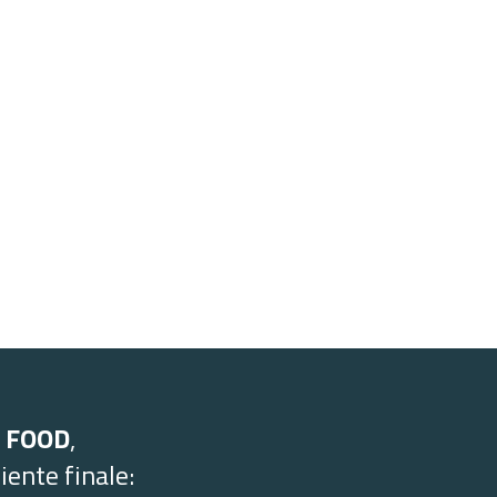
 FOOD
,
iente finale: