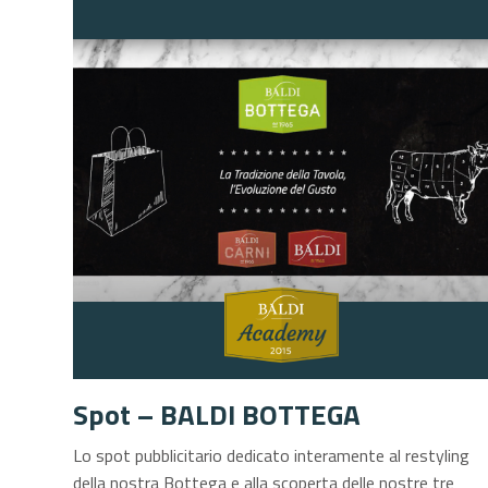
Spot – BALDI BOTTEGA
Lo spot pubblicitario dedicato interamente al restyling
della nostra Bottega e alla scoperta delle nostre tre