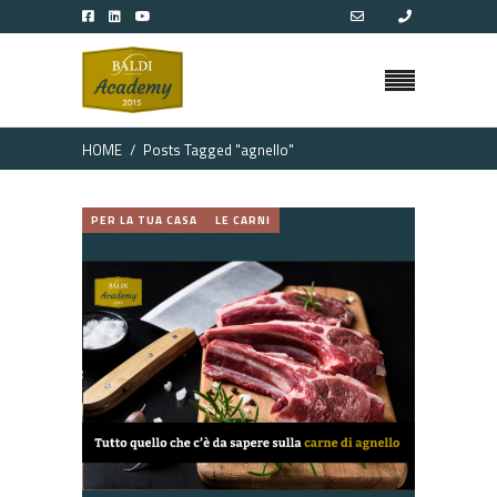
HOME
Posts Tagged "agnello"
PER LA TUA CASA
LE CARNI