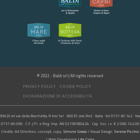
© 2022 - Baldi srl | All rights reserved
PRIVACY POLICY
COOKIE POLICY
DICHIARAZIONE DI ACCESSIBILITÀ
BALDI srl via della Barchetta, 8 bis/ ter · 60035 Jesi (An) · Italia · tel 0731 60.142 · fax
0731 60.069 · C.F. | P.I. e Reg. Imp. AN 02158380424 · Cap. Soc. i.v. € 2.060.742,00
Credits: Art Direction, concept, copy:
Simone Grassi
/ Visual Design:
Serena Picchio
/ Web Developing:
Life Color