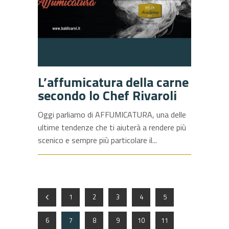
L’affumicatura della carne
secondo lo Chef Rivaroli
Oggi parliamo di AFFUMICATURA, una delle
ultime tendenze che ti aiuterà a rendere più
scenico e sempre più particolare il
1
2
3
4
5
6
7
8
9
10
11