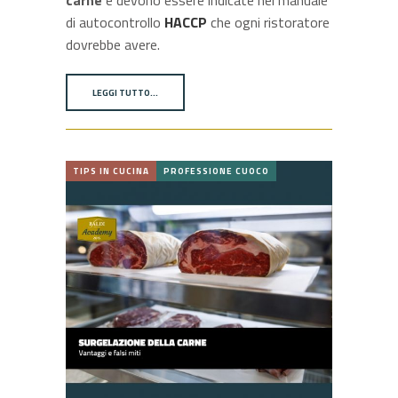
carne
e devono essere indicate nel manuale
di autocontrollo
HACCP
che ogni ristoratore
dovrebbe avere.
LEGGI TUTTO…
TIPS IN CUCINA
PROFESSIONE CUOCO