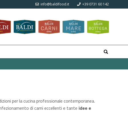
info@baldifood.it
+39 0731 60 142
adizioni per la cucina professionale contemporanea.
confezionamento di carni eccellenti e tante
idee e