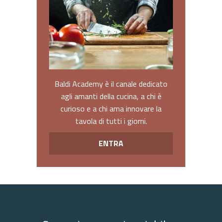
Baldi Academy è il canale dedicato
agli amanti della cucina, a chi è
curioso e a chi ama innovare la
tavola di tutti i giorni.
ENTRA