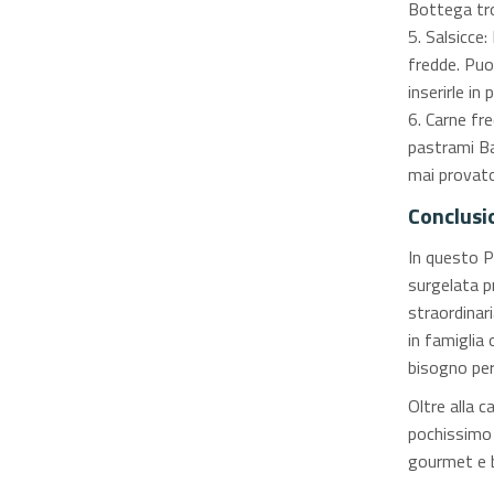
Bottega trov
Salsicce:
fredde. Puoi
inserirle in
Carne fre
pastrami Bal
mai provato
Conclusi
In questo Pi
surgelata p
straordinari
in famiglia 
bisogno per 
Oltre alla c
pochissimo t
gourmet e b