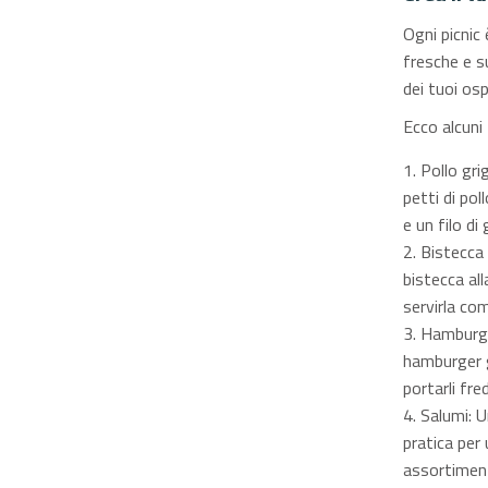
Ogni picnic 
fresche e su
dei tuoi ospi
Ecco alcuni 
Pollo grig
petti di pol
e un filo di
Bistecca 
bistecca all
servirla com
Hamburger
hamburger g
portarli fre
Salumi: U
pratica per 
assortiment