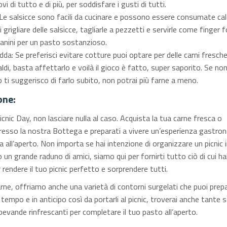
i di tutto e di più, per soddisfare i gusti di tutti.
 Le salsicce sono facili da cucinare e possono essere consumate ca
 grigliare delle salsicce, tagliarle a pezzetti e servirle come finger 
 panini per un pasto sostanzioso.
dda: Se preferisci evitare cotture puoi optare per delle carni fresche
di, basta affettarlo e voilà il gioco è fatto, super saporito. Se non
 ti suggerisco di farlo subito, non potrai più farne a meno.
one:
cnic Day, non lasciare nulla al caso. Acquista la tua carne fresca o
resso la nostra Bottega e preparati a vivere un’esperienza gastro
a all’aperto. Non importa se hai intenzione di organizzare un picnic 
o un grande raduno di amici, siamo qui per fornirti tutto ciò di cui ha
rendere il tuo picnic perfetto e sorprendere tutti.
arne, offriamo anche una varietà di contorni surgelati che puoi prepa
empo e in anticipo così da portarli al picnic, troverai anche tante s
evande rinfrescanti per completare il tuo pasto all’aperto.