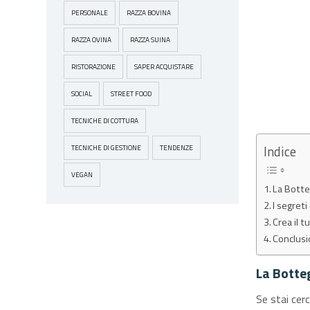
PERSONALE
RAZZA BOVINA
RAZZA OVINA
RAZZA SUINA
RISTORAZIONE
SAPER ACQUISTARE
SOCIAL
STREET FOOD
TECNICHE DI COTTURA
Indice
TECNICHE DI GESTIONE
TENDENZE
VEGAN
La Botte
I segreti
Crea il t
Conclusi
La Botteg
Se stai cerc