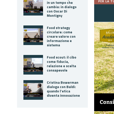
PER LA T
in un tempo che
cambia: in dialogo
con Oscar Di
Montigny
Food strategy
circolare: come
creare valore con
informazione e
sistema
Food scout: il cibo
come fiducia,
relazione e scelta
consapevole
Cristina Bowerman
dialoga con Baldi:
quando l’etica
diventa innovazione