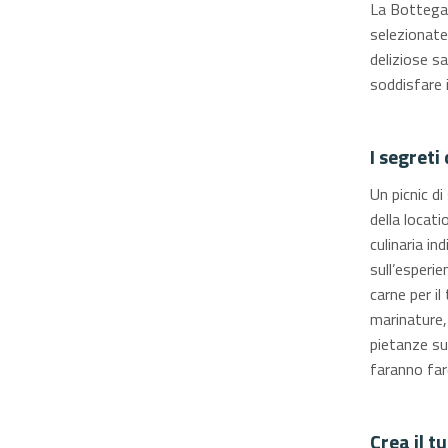
La Bottega 
selezionate 
deliziose sa
soddisfare i
I segreti
Un picnic di
della locat
culinaria in
sull’esperie
carne per i
marinature,
pietanze su
faranno far
Crea il t