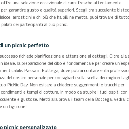
offre una selezione eccezionale di carni fresche attentamente
per garantire gusto e qualità superiori. Scegli tra succulente biste
lsicce, arrosticini e chi più che ha più ne metta, puoi trovare di tutt
 palati dei partecipanti al tuo picnic.
 di un picnic perfetto
 successo richiede pianificazione e attenzione ai dettagli. Oltre alla 
ion ideale, la preparazione del cibo è fondamentale per creare un’esp
dimenticabile. Passa in Bottega, dove potrai contare sulla professio
nza del nostro personale per consigliarti sulla scelta dei migliori tagli
l tuo PicNic Day. Non esitare a chiedere suggerimenti e trucchi per
 condimenti e tempi di cottura, in modo da stupire i tuoi ospiti con
cculente e gustose. Metti alla prova il team della Bottega, vedrai c
e un figurone!
uo picnic personalizzato