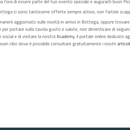
 l’ora di essere parte del tuo evento speciale e augurarti buon Pic
Bottega ci sono tantissime offerte sempre attive, non fartele scap
imanere aggiornato sulle novità in arrivo in Bottega, oppure trovare
e per portare sulla tavola gusto e salute, non dimenticare di seguirc
li social e di visitare la nostra
Academy
, il portale online dedicato agl
buon cibo dove è possibile consultare gratuitamente i nostri
articol