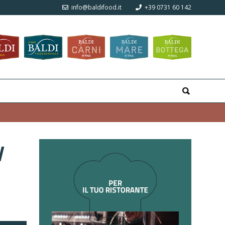
info@baldifood.it
+39 0731 60 142
y