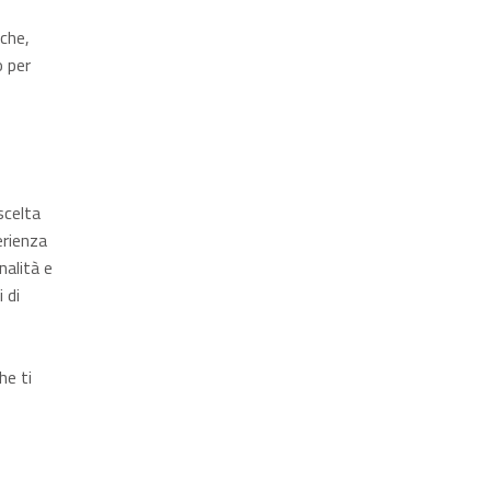
cche,
o per
scelta
erienza
nalità e
 di
he ti