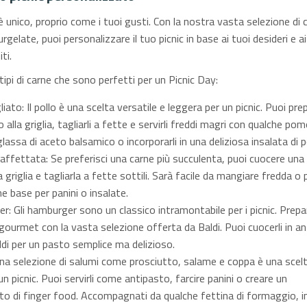
è unico, proprio come i tuoi gusti. Con la nostra vasta selezione di c
rgelate, puoi personalizzare il tuo picnic in base ai tuoi desideri e ai
ti.
tipi di carne che sono perfetti per un Picnic Day:
liato: Il pollo è una scelta versatile e leggera per un picnic. Puoi pre
lo alla griglia, tagliarli a fette e servirli freddi magri con qualche po
 glassa di aceto balsamico o incorporarli in una deliziosa insalata di p
affettata: Se preferisci una carne più succulenta, puoi cuocere una
a griglia e tagliarla a fette sottili. Sarà facile da mangiare fredda o 
e base per panini o insalate.
: Gli hamburger sono un classico intramontabile per i picnic. Prepa
ourmet con la vasta selezione offerta da Baldi. Puoi cuocerli in an
ddi per un pasto semplice ma delizioso.
na selezione di salumi come prosciutto, salame e coppa è una scel
un picnic. Puoi servirli come antipasto, farcire panini o creare un
o di finger food. Accompagnati da qualche fettina di formaggio, i