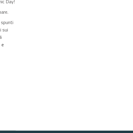
nic Day!
pare.
 spunti
i sui
i
i e