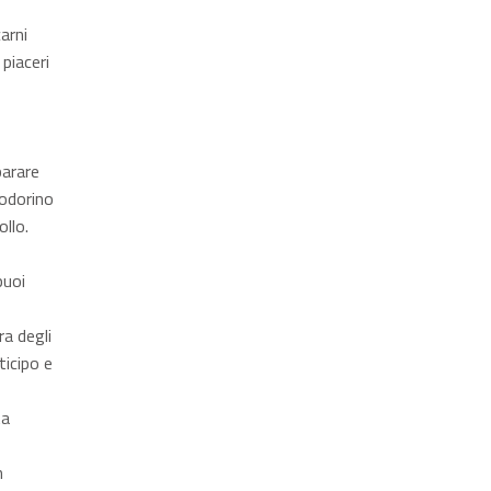
arni
 piaceri
parare
modorino
ollo.
puoi
ra degli
ticipo e
ta
n