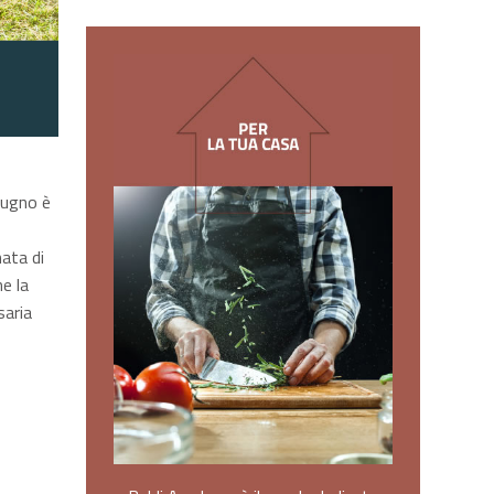
Giugno è
nata di
e la
saria