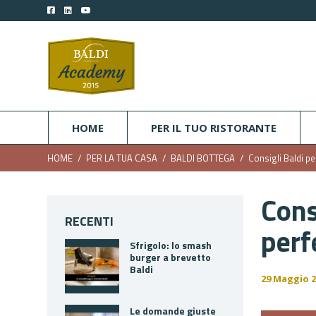
HOME
PER IL TUO RISTORANTE
HOME
PER LA TUA CASA
BALDI BOTTEGA
Consigli Baldi pe
Cons
RECENTI
perf
Sfrigolo: lo smash
burger a brevetto
Baldi
29 Maggio 2
Le domande giuste