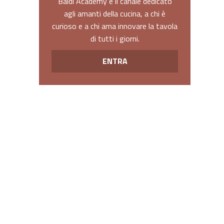
Baldi Academy è il canale dedicato
agli amanti della cucina, a chi è
curioso e a chi ama innovare la tavola
di tutti i giorni.
ENTRA