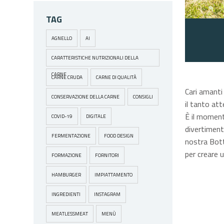
TAG
AGNELLO
AI
CARATTERISTICHE NUTRIZIONALI DELLA
CARNE
CARNE CRUDA
CARNE DI QUALITÀ
Cari amanti 
CONSERVAZIONE DELLA CARNE
CONSIGLI
il tanto at
È il momento
COVID-19
DIGITALE
divertiment
FERMENTAZIONE
FOOD DESIGN
nostra Botte
per creare u
FORMAZIONE
FORNITORI
HAMBURGER
IMPIATTAMENTO
INGREDIENTI
INSTAGRAM
MEATLESSMEAT
MENÙ