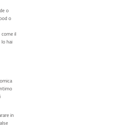
lde o
food o
 come il
 lo hai
nomica
intimo
i
rare in
alse