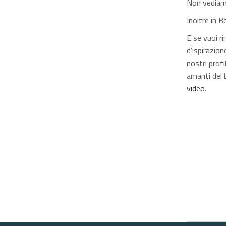
Non vediamo
Inoltre in 
E se vuoi r
d’ispirazion
nostri profi
amanti del 
video
.