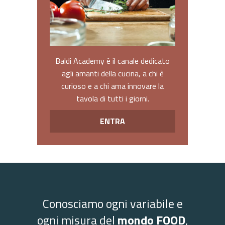
Baldi Academy è il canale dedicato
agli amanti della cucina, a chi è
curioso e a chi ama innovare la
tavola di tutti i giorni.
ENTRA
Conosciamo ogni variabile e
ogni misura del
mondo FOOD
,