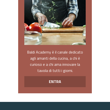
Baldi Academy è il canale dedicato
agli amanti della cucina, a chi è
curioso e a chi ama innovare la
tavola di tutti i giorni.
ENTRA