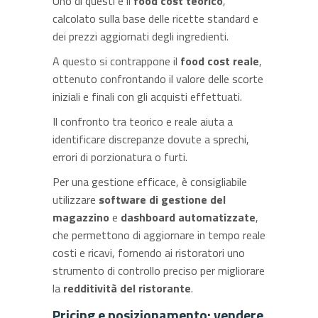
Uno di questi è il
food cost teorico
,
calcolato sulla base delle ricette standard e
dei prezzi aggiornati degli ingredienti.
A questo si contrappone il
food cost reale
,
ottenuto confrontando il valore delle scorte
iniziali e finali con gli acquisti effettuati.
Il confronto tra teorico e reale aiuta a
identificare discrepanze dovute a sprechi,
errori di porzionatura o furti.
Per una gestione efficace, è consigliabile
utilizzare
software di gestione del
magazzino
e
dashboard automatizzate
,
che permettono di aggiornare in tempo reale
costi e ricavi, fornendo ai ristoratori uno
strumento di controllo preciso per migliorare
la
redditività del ristorante
.
Pricing e posizionamento: vendere