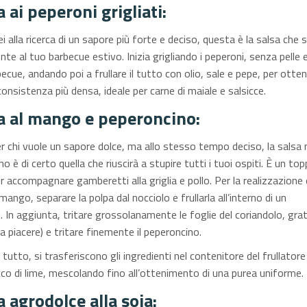
a ai peperoni grigliati:
i alla ricerca di un sapore più forte e deciso, questa è la salsa che s
e al tuo barbecue estivo. Inizia grigliando i peperoni, senza pelle 
ecue, andando poi a frullare il tutto con olio, sale e pepe, per otte
consistenza più densa, ideale per carne di maiale e salsicce.
sa al mango e peperoncino:
r chi vuole un sapore dolce, ma allo stesso tempo deciso, la sals
o è di certo quella che riuscirà a stupire tutti i tuoi ospiti. È un top
r accompagnare gamberetti alla griglia e pollo. Per la realizzazione
 mango, separare la polpa dal nocciolo e frullarla all’interno di un
. In aggiunta, tritare grossolanamente le foglie del coriandolo, gra
a piacere) e tritare finemente il peperoncino.
 tutto, si trasferiscono gli ingredienti nel contenitore del frullatore 
ucco di lime, mescolando fino all’ottenimento di una purea uniforme.
a agrodolce alla soia: