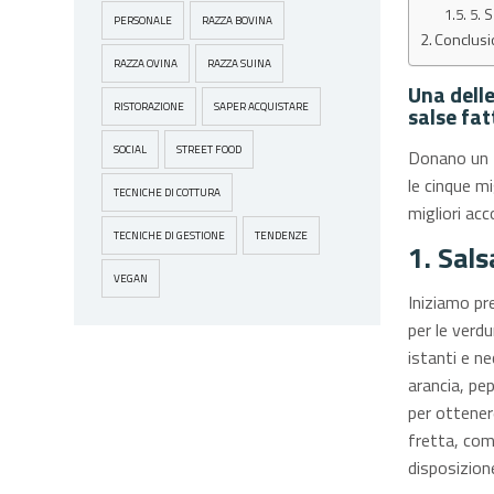
5. 
PERSONALE
RAZZA BOVINA
Conclusi
RAZZA OVINA
RAZZA SUINA
Una delle
RISTORAZIONE
SAPER ACQUISTARE
salse fat
SOCIAL
STREET FOOD
Donano un t
le cinque mi
TECNICHE DI COTTURA
migliori ac
TECNICHE DI GESTIONE
TENDENZE
1. Sals
VEGAN
Iniziamo pr
per le verd
istanti e ne
arancia, pep
per ottener
fretta, com
disposizion