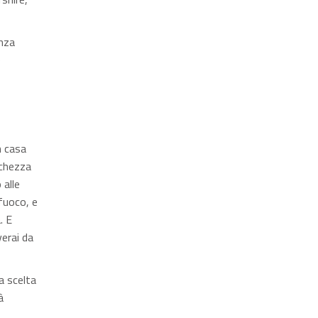
enza
e
n casa
schezza
 alle
 fuoco, e
. E
erai da
a scelta
à