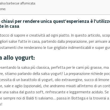
Salsa barbecue affumicata:
one:
 chiavi per rendere unica quest’esperienza è l’utilizz
te in casa
occo di sapore e creatività ad ogni piatto. In questo articolo, sco
gliori salse fatte in casa, partendo dalla preparazione, per arrivare a
costamenti che renderanno le tue grigliate indimenticabili e super g
a allo yogurt:
esentando la salsa più classica, perfetta per le carni più grasse, ma
ure, stiamo parlando della salsa yogurt! La preparazione richiede poc
cessita di un barattolo di yogurt, olio extravergine, succo di limone
e, sale e aglio (opzionale), che andranno mixati all’interno di un con
e una salsa dal gusto soft, rinfrescante e leggermente acidulo. Se s
e sempre noi di Baldi ti salviamo… passa in Bottega e la troverai a
e!