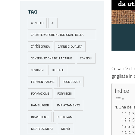
TAG
AGNELLO
AI
CARATTERISTICHE NUTRIZIONALI DELLA
CARNE
CARNE CRUDA
CARNE DI QUALITÀ
CONSERVAZIONE DELLA CARNE
CONSIGLI
Cosa c’è di 
COVID-19
DIGITALE
grigliate in
FERMENTAZIONE
FOOD DESIGN
Indice
FORMAZIONE
FORNITORI
HAMBURGER
IMPIATTAMENTO
Una delle
1. S
INGREDIENTI
INSTAGRAM
2. S
3. 
MEATLESSMEAT
MENÙ
4. 