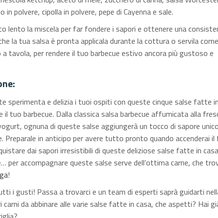
o in polvere, cipolla in polvere, pepe di Cayenna e sale.
co lento la miscela per far fondere i sapori e ottenere una consist
che la tua salsa è pronta applicala durante la cottura o servila com
a tavola, per rendere il tuo barbecue estivo ancora più gustoso e
one:
e sperimenta e delizia i tuoi ospiti con queste cinque salse fatte i
re il tuo barbecue. Dalla classica salsa barbecue affumicata alla fre
 yogurt, ognuna di queste salse aggiungerà un tocco di sapore unico
e. Preparale in anticipo per avere tutto pronto quando accenderai il
quistare dai sapori irresistibili di queste deliziose salse fatte in casa
 per accompagnare queste salse serve dell’ottima carne, che trov
ega
!
utti i gusti! Passa a trovarci e un team di esperti saprà guidarti nell
ri carni da abbinare alle varie salse fatte in casa, che aspetti? Hai gi
iglia?