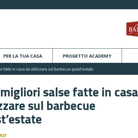
PER LA TUA CASA
PROGETTO ACADEMY
se fatte in casa da utilizzare sul barbecue quest’estate
 migliori salse fatte in cas
izzare sul barbecue
t’estate
023