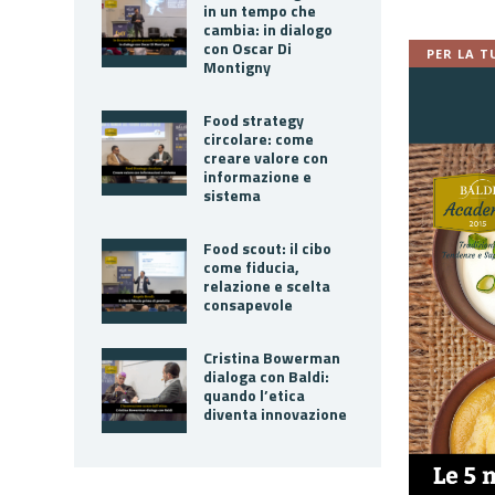
in un tempo che
cambia: in dialogo
con Oscar Di
PER LA T
Montigny
Food strategy
circolare: come
creare valore con
informazione e
sistema
Food scout: il cibo
come fiducia,
relazione e scelta
consapevole
Cristina Bowerman
dialoga con Baldi:
quando l’etica
diventa innovazione