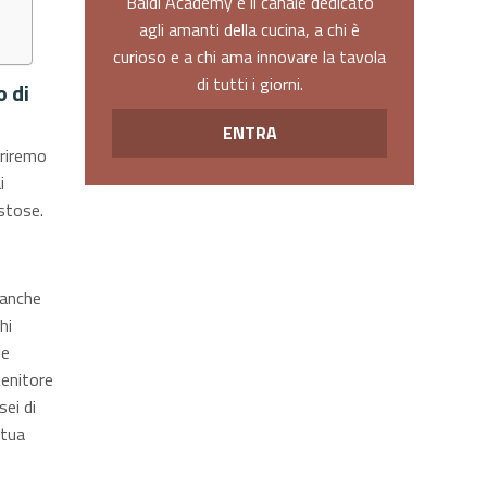
Baldi Academy è il canale dedicato
agli amanti della cucina, a chi è
curioso e a chi ama innovare la tavola
di tutti i giorni.
o di
ENTRA
priremo
i
ustose.
 anche
hi
 e
tenitore
ei di
 tua