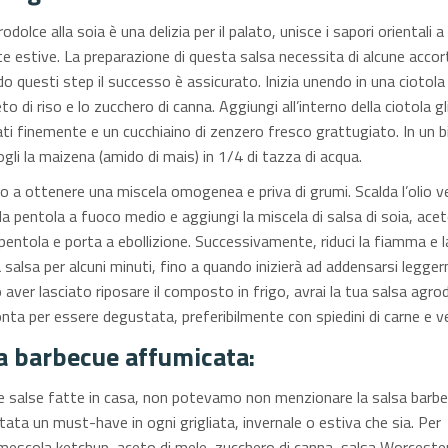
odolce alla soia è una delizia per il palato, unisce i sapori orientali a 
ate estive. La preparazione di questa salsa necessita di alcune acco
 questi step il successo è assicurato. Inizia unendo in una ciotola 
ceto di riso e lo zucchero di canna. Aggiungi all’interno della ciotola gl
tati finemente e un cucchiaino di zenzero fresco grattugiato. In un b
ogli la maizena (amido di mais) in 1/4 di tazza di acqua.
o a ottenere una miscela omogenea e priva di grumi. Scalda l’olio v
la pentola a fuoco medio e aggiungi la miscela di salsa di soia, ace
 pentola e porta a ebollizione. Successivamente, riduci la fiamma e l
a salsa per alcuni minuti, fino a quando inizierà ad addensarsi legge
 aver lasciato riposare il composto in frigo, avrai la tua salsa agro
onta per essere degustata, preferibilmente con spiedini di carne e v
sa barbecue affumicata:
me salse fatte in casa, non potevamo non menzionare la salsa barbe
tata un must-have in ogni grigliata, invernale o estiva che sia. Per
 mescola ketchup, aceto di mele, zucchero di canna, salsa Worcester