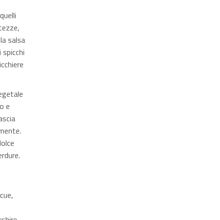
quelli
rtezze,
la salsa
i spicchi
icchiere
egetale
to e
ascia
rmente.
dolce
erdure.
cue,
shire,