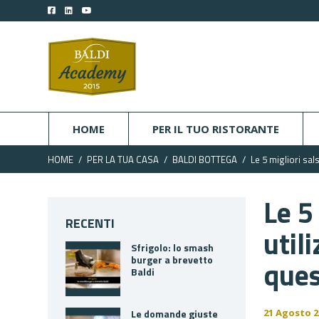
HOME
PER IL TUO RISTORANTE
HOME
PER LA TUA CASA
BALDI BOTTEGA
Le 5 migliori sal
Le 5
RECENTI
util
Sfrigolo: lo smash
burger a brevetto
ques
Baldi
Le domande giuste
21 Agosto 2