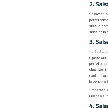
2. Sals
Se invece se
perfettament
sul tuo barb
salsa dalla 
3. Sal
Perfetta pe
e peperoncin
perfetto pe
sbucciare il
contenitore
lo zenzero (
Preparato il
unisce il s
4. Sals