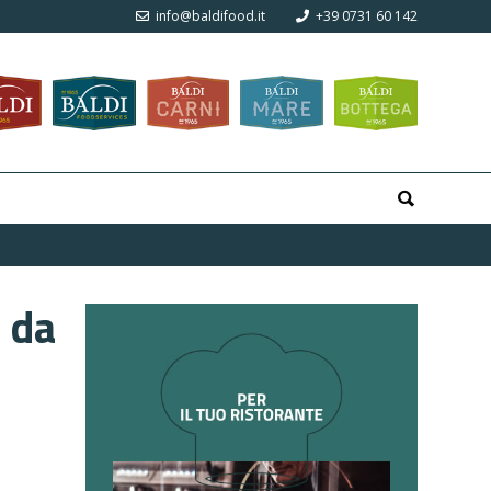
info@baldifood.it
+39 0731 60 142
a da