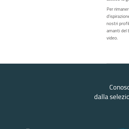
Per rimaner
d’ispirazion
nostri profi
amanti del 
video.
Conosc
dalla selezi