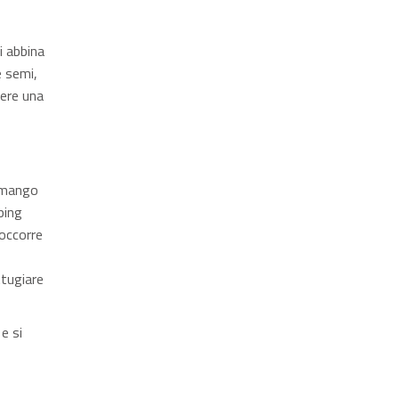
i abbina
e semi,
nere una
a mango
ping
 occorre
ttugiare
e si