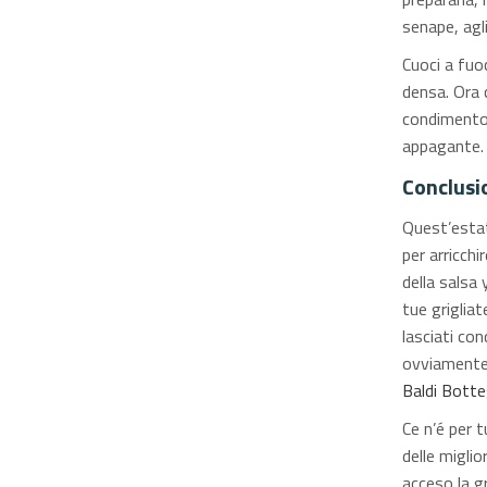
senape, agli
Cuoci a fuo
densa. Ora 
condimento 
appagante.
Conclusi
Quest’estat
per arricchi
della salsa
tue grigliat
lasciati con
ovviamente…
Baldi Bott
Ce n’é per t
delle miglio
acceso la gr