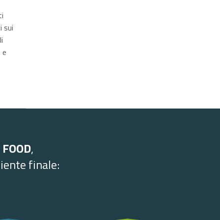
i
i sui
i
 e
 FOOD
,
iente finale: