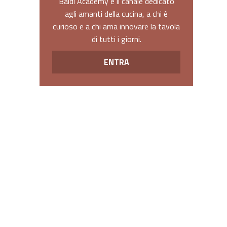
Baldi Academy è il canale dedicato
agli amanti della cucina, a chi è
curioso e a chi ama innovare la tavola
di tutti i giorni.
ENTRA