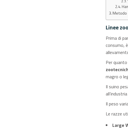
Ham
Metodo d
Linee zo
Prima di par
consumo, è 
allevamento
Per quanto 
zootecnic
magro o le
Il suino pe
all’industri
Il peso vari
Le razze uti
Large W