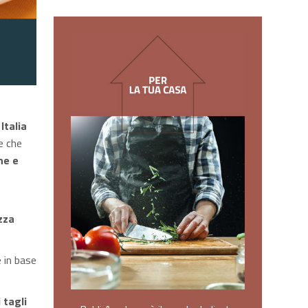
Italia
e che
he e
zza
e in base
 tagli