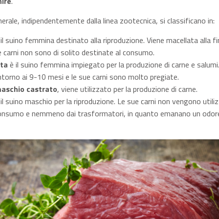
ire
.
enerale, indipendentemente dalla linea zootecnica, si classificano in:
 il suino femmina destinato alla riproduzione. Viene macellata alla fi
le carni non sono di solito destinate al consumo.
ta
è il suino femmina impiegato per la produzione di carne e salumi
ntorno ai 9-10 mesi e le sue carni sono molto pregiate.
aschio castrato
, viene utilizzato per la produzione di carne.
il suino maschio per la riproduzione. Le sue carni non vengono utili
 consumo e nemmeno dai trasformatori, in quanto emanano un odore