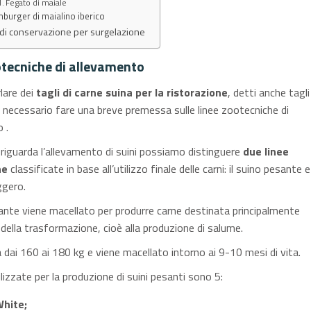
Fegato di maiale
burger di maialino iberico
i conservazione per surgelazione
otecniche di allevamento
lare dei
tagli di carne suina per la ristorazione
, detti anche tagli
necessario fare una breve premessa sulle linee zootecniche di
 .
riguarda l’allevamento di suini possiamo distinguere
due linee
he
classificate in base all’utilizzo finale delle carni: il suino pesante e
ggero.
sante viene macellato per produrre carne destinata principalmente
a della trasformazione, cioè alla produzione di salume.
a dai 160 ai 180 kg e viene macellato intorno ai 9-10 mesi di vita.
lizzate per la produzione di suini pesanti sono 5:
hite;