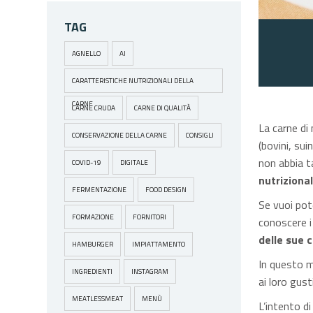
TAG
AGNELLO
AI
CARATTERISTICHE NUTRIZIONALI DELLA
CARNE
CARNE CRUDA
CARNE DI QUALITÀ
La carne di
CONSERVAZIONE DELLA CARNE
CONSIGLI
(bovini, sui
non abbia ta
COVID-19
DIGITALE
nutrizional
FERMENTAZIONE
FOOD DESIGN
Se vuoi po
FORMAZIONE
FORNITORI
conoscere i 
delle sue c
HAMBURGER
IMPIATTAMENTO
In questo mo
INGREDIENTI
INSTAGRAM
ai loro gust
MEATLESSMEAT
MENÙ
L’intento di