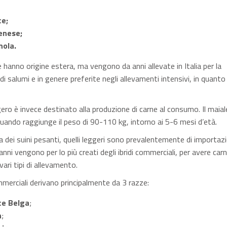
e;
enese;
ola.
 hanno origine estera, ma vengono da anni allevate in Italia per la
i salumi e in genere preferite negli allevamenti intensivi, in quant
gero è invece destinato alla produzione di carne al consumo. Il maial
uando raggiunge il peso di 90-110 kg, intorno ai 5-6 mesi d’età.
a dei suini pesanti, quelli leggeri sono prevalentemente di importaz
anni vengono per lo più creati degli ibridi commerciali, per avere car
vari tipi di allevamento.
ommerciali derivano principalmente da 3 razze:
ce Belga
;
n
;