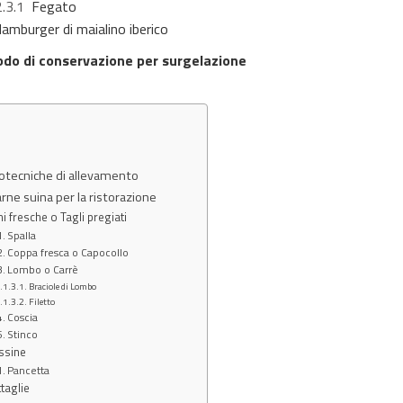
.1
Fegato
amburger di maialino iberico
do di conservazione per surgelazione
otecniche di allevamento
carne suina per la ristorazione
i fresche o Tagli pregiati
Spalla
Coppa fresca o Capocollo
Lombo o Carrè
Braciole di Lombo
Filetto
Coscia
Stinco
ssine
Pancetta
taglie