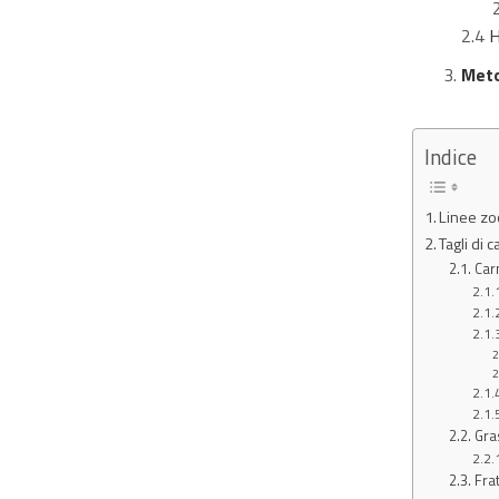
2.3
2.4
H
3.
Meto
Indice
Linee zo
Tagli di 
Carn
Gra
Frat