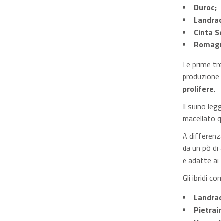
Duroc;
Landrac
Cinta S
Romagn
Le prime tre
produzione d
prolifere
.
Il suino leg
macellato q
A differenz
da un pò di 
e adatte ai 
Gli ibridi c
Landra
Pietrai