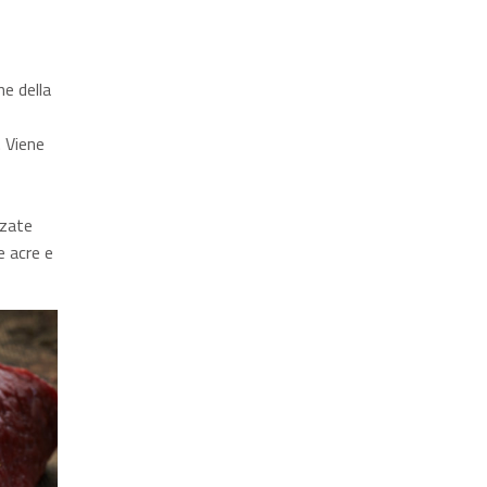
ne della
. Viene
zzate
 acre e