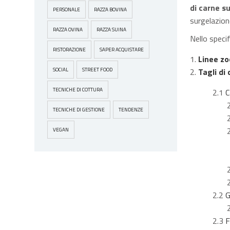
di carne su
PERSONALE
RAZZA BOVINA
surgelazion
RAZZA OVINA
RAZZA SUINA
Nello specif
RISTORAZIONE
SAPER ACQUISTARE
Linee zo
Tagli di
SOCIAL
STREET FOOD
TECNICHE DI COTTURA
2.1
C
2.1
TECNICHE DI GESTIONE
TENDENZE
2.1
2.1.
VEGAN
2.1
2.1.
2.1
2.1.
2.2
G
2.2
2.3
F