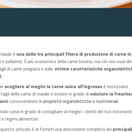
 maiale è
una delle tre principali filiere di produzione di carne in 
ni e pollame). È più economica della carne bovina, ma ciò non vuol dir
gli di carne pregiata e dalle
ottime caratteristiche organolettic
i
.
ter
scegliere al meglio la carne suina all’ingrosso
è necessario
tagli della carne di maiale e essere in grado di
valutare la fresche
arni
conoscendone le
proprietà organolettiche e nutrizionali
.
do sarai in grado di consigliare al meglio i clienti del tuo ristorant
i e regimi alimentari.
 questo articolo è di fornirti una descrizione completa dei
principali