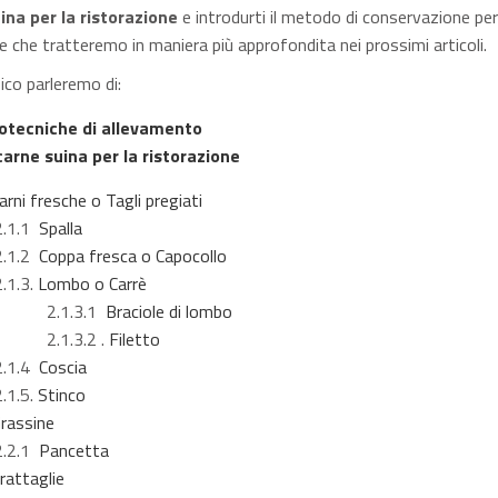
ina per la ristorazione
e introdurti il metodo di conservazione per
e che tratteremo in maniera più approfondita nei prossimi articoli.
ico parleremo di:
otecniche di allevamento
 carne suina per la ristorazione
arni fresche o Tagli pregiati
.1
Spalla
.2
Coppa fresca o Capocollo
3.
Lombo o Carrè
.3.1
Braciole di lombo
3.2 .
Filetto
.4
Coscia
5.
Stinco
rassine
.1
Pancetta
rattaglie