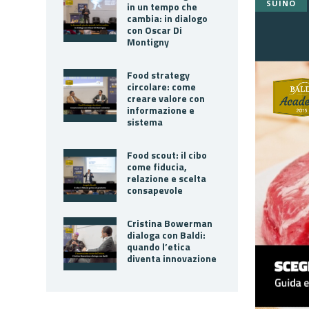
SUINO
in un tempo che
cambia: in dialogo
con Oscar Di
Montigny
Food strategy
circolare: come
creare valore con
informazione e
sistema
Food scout: il cibo
come fiducia,
relazione e scelta
consapevole
Cristina Bowerman
dialoga con Baldi:
quando l’etica
diventa innovazione