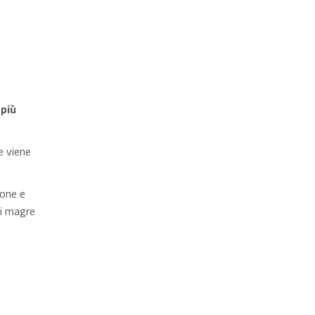
o
più
e viene
ione e
ni magre