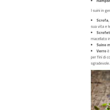
Hampsh
I suini in g
Scrofa
,
sua vita e 
Scrofet
macellato i
Suino m
Verro
è 
per fini di
sgradevole.