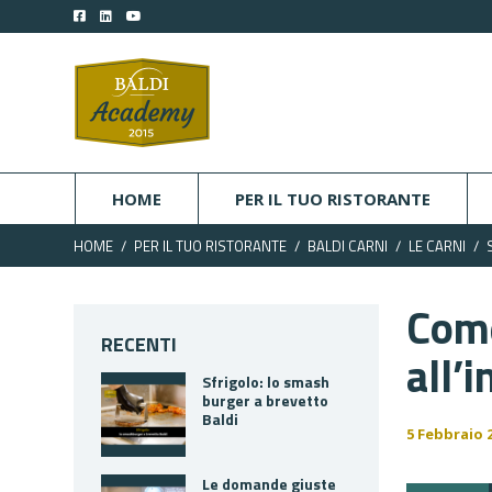
HOME
PER IL TUO RISTORANTE
HOME
PER IL TUO RISTORANTE
BALDI CARNI
LE CARNI
Come
RECENTI
all’
Sfrigolo: lo smash
burger a brevetto
Baldi
5 Febbraio 
Le domande giuste