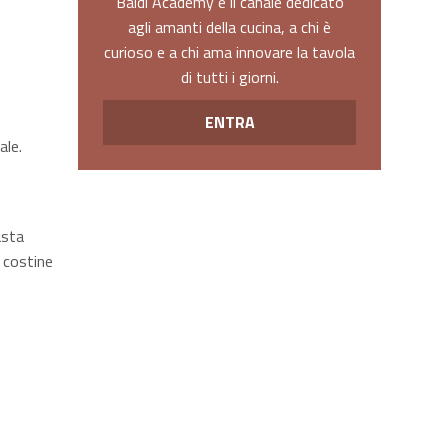
Baldi Academy è il canale dedicato
agli amanti della cucina, a chi è
curioso e a chi ama innovare la tavola
di tutti i giorni.
ENTRA
ale.
asta
 costine