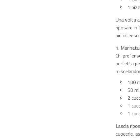
1 pizz
Una volta ap
riposare in
più intenso.
Marinatu
Chi preferi
perfetta pe
miscelando:
100 ml
50 ml 
2 cucc
1 cucc
1 cucc
Lascia ripo
cuocerle, a