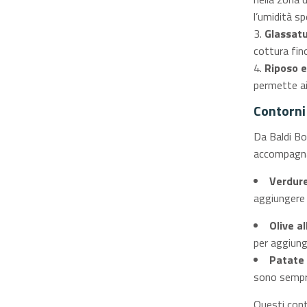
l’umidità s
Glassat
cottura fin
Riposo e
permette ai 
Contorni 
Da Baldi Bo
accompagnar
Verdure
aggiungere 
Olive al
per aggiun
Patate 
sono sempre
Questi conto