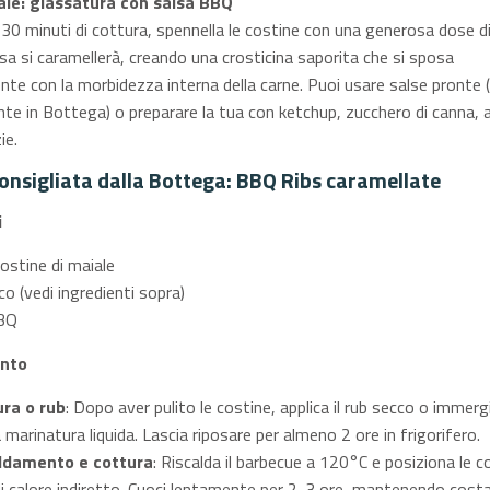
ale: glassatura con salsa BBQ
i 30 minuti di cottura, spennella le costine con una generosa dose d
sa si caramellerà, creando una crosticina saporita che si sposa
te con la morbidezza interna della carne. Puoi usare salse pronte (l
 in Bottega) o preparare la tua con ketchup, zucchero di canna, a
ie.
consigliata dalla Bottega: BBQ Ribs caramellate
i
costine di maiale
o (vedi ingredienti sopra)
BQ
nto
ra o rub
: Dopo aver pulito le costine, applica il rub secco o immergi
 marinatura liquida. Lascia riposare per almeno 2 ore in frigorifero.
ldamento e cottura
: Riscalda il barbecue a 120°C e posiziona le c
di calore indiretto. Cuoci lentamente per 2-3 ore, mantenendo cost