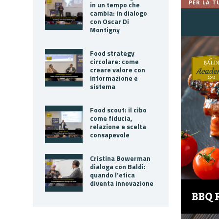
PER LA T
in un tempo che
cambia: in dialogo
con Oscar Di
Montigny
Food strategy
circolare: come
creare valore con
informazione e
sistema
Food scout: il cibo
come fiducia,
relazione e scelta
consapevole
Cristina Bowerman
dialoga con Baldi:
quando l’etica
diventa innovazione