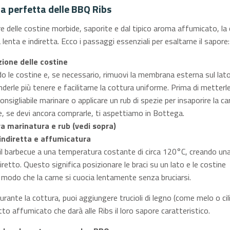
a perfetta delle BBQ Ribs
e delle costine morbide, saporite e dal tipico aroma affumicato, la 
lenta e indiretta. Ecco i passaggi essenziali per esaltarne il sapore:
ione delle costine
ndo le costine e, se necessario, rimuovi la membrana esterna sul lato
derle più tenere e facilitarne la cottura uniforme. Prima di metterle
onsigliabile marinare o applicare un rub di spezie per insaporire la ca
 se devi ancora comprarle, ti aspettiamo in Bottega.
ra marinatura e rub (vedi sopra)
indiretta e affumicatura
 il barbecue a una temperatura costante di circa 120°C, creando un
diretto. Questo significa posizionare le braci su un lato e le costine
in modo che la carne si cuocia lentamente senza bruciarsi.
Durante la cottura, puoi aggiungere trucioli di legno (come melo o cil
to affumicato che darà alle Ribs il loro sapore caratteristico.