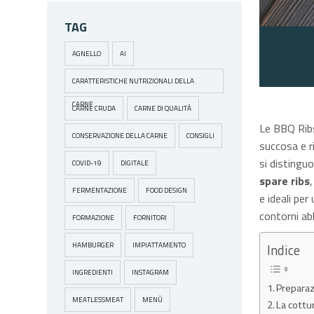
TAG
AGNELLO
AI
CARATTERISTICHE NUTRIZIONALI DELLA
CARNE
CARNE CRUDA
CARNE DI QUALITÀ
Le BBQ Ribs,
CONSERVAZIONE DELLA CARNE
CONSIGLI
succosa e ri
si distinguo
COVID-19
DIGITALE
spare ribs
FERMENTAZIONE
FOOD DESIGN
e ideali pe
contorni ab
FORMAZIONE
FORNITORI
Indice
HAMBURGER
IMPIATTAMENTO
INGREDIENTI
INSTAGRAM
Preparaz
MEATLESSMEAT
MENÙ
La cottu