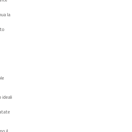
nua la
sto
ole
 ideali
atate
no il