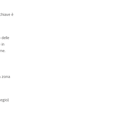
chiave è
 delle
 in
rne.
a zona
iegio)