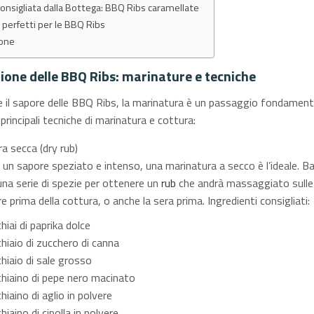
consigliata dalla Bottega: BBQ Ribs caramellate
 perfetti per le BBQ Ribs
ione
ione delle BBQ Ribs: marinature e tecniche
e il sapore delle BBQ Ribs, la marinatura è un passaggio fondament
principali tecniche di marinatura e cottura:
a secca (dry rub)
 un sapore speziato e intenso, una marinatura a secco è l’ideale. B
na serie di spezie per ottenere un
rub
che andrà massaggiato sulle
 prima della cottura, o anche la sera prima. Ingredienti consigliati:
hiai di paprika dolce
hiaio di zucchero di canna
hiaio di sale grosso
chiaino di pepe nero macinato
hiaino di aglio in polvere
hiaino di cipolla in polvere