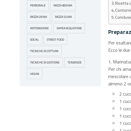
Ricetta 
PERSONALE
RAZZA BOVINA
Contorni
Conclus
RAZZA OVINA
RAZZA SUINA
RISTORAZIONE
SAPER ACQUISTARE
Preparaz
SOCIAL
STREET FOOD
Per esaltar
Ecco le due 
TECNICHE DI COTTURA
Marinatur
TECNICHE DI GESTIONE
TENDENZE
Per chi ama
VEGAN
mescolare u
almeno 2 ore
2 cucc
1 cucc
1 cucc
1 cuc
1 cucc
1 cucc