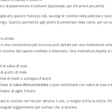
ico di peperoncino in polvere (opzionale, per chi ama il piccante)
plicato questo famoso rub, avvolgi le costine nella pellicola e lasci
 frigo. Questo permette agli aromi di penetrare nella carne, per un s
ra umida
sce una consistenza più succosa può optare per una marinatura umi
r costine dal sapore morbido e bilanciato. Una marinatura liquida si
 di salsa di soia
di aceto di mele
hiai di miele o sciroppo d’acero
hiaio di
salsa Worcestershire
o puoi sostituirla con salsa di soia e
hiaino di aglio tritato
sare le costine nel mix per almeno 4 ore, o meglio tutta la notte. Pr
sciugale leggermente per evitare che si brucino.