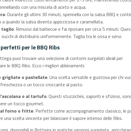
pennellando con una miscela di aceto e acqua.
ura
: Durante gli ultimi 30 minuti, spennella con la salsa BBQ e conti
o a quando la salsa diventa appiccicosa e caramellata.
 taglio
: Rimuovi dal barbecue e fai riposare per circa 5 minuti. Que
succhi di distribuirsi uniformemente. Taglia tra le ossa e servi.
perfetti per le BBQ Ribs
ttega puoi trovare una selezione di contorni surgelati ideali per
e le BBQ Ribs. Ecco i migliori abbinamenti:
 grigliate o pastellate
: Una scelta versatile e gustosa per chi vu
freschezza o un tocco croccante al pasto.
l’ascolana o al tartufo
: Questi stuzzichini, saporiti e sfiziosi, sono
gere un tocco gourmet.
al forno o fritte
: Perfette come accompagnamento classico, le p
 una scelta vincente per bilanciare il sapore intenso delle Ribs.
rni, disponibili in Bottega in pratiche versioni surgelate, arricchiran