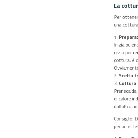
La cottur
Per ottener
una cottura 
Preparaz
Inizia pule
ossa per ren
cottura, è c
Ovviamente,
Scelta t
Cottura 
Preriscalda
di calore in
dall’altro, 
Consiglio
: 
per un effet