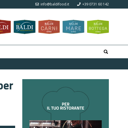
info@baldifood.it
+39 0731 60 142
per