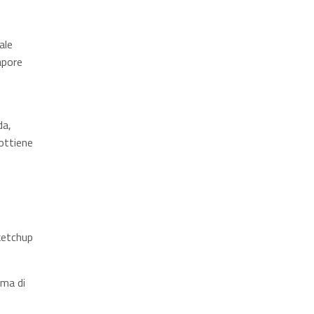
ale
apore
da,
 ottiene
 ketchup
ima di