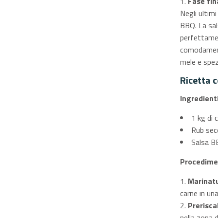
Fase fin
Negli ultim
BBQ. La sal
perfettamen
comodamente
mele e spez
Ricetta 
Ingredient
1 kg di 
Rub secc
Salsa B
Procedime
Marinatu
carne in una
Prerisca
nella zona 