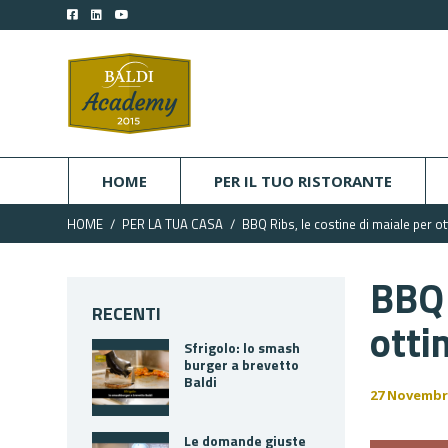
HOME
PER IL TUO RISTORANTE
HOME
PER LA TUA CASA
BBQ Ribs, le costine di maiale per ot
BBQ 
RECENTI
otti
Sfrigolo: lo smash
burger a brevetto
Baldi
27 Novembr
Le domande giuste