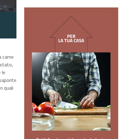
a carne
ostato,
 le
saporite
n quali