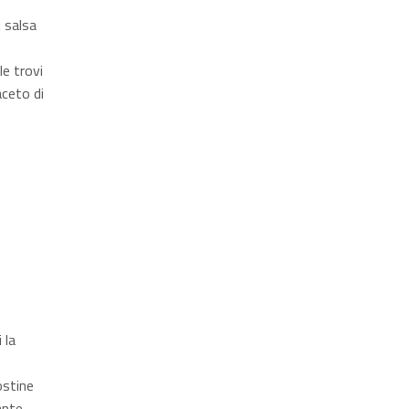
i salsa
e trovi
ceto di
 la
ostine
ante