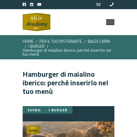
HOME
PER IL TUO RISTORANTE
BALDI CARNI
I BURGER
Hamburger di maialino iberico: perché inserirlo nel
tuo menù
Hamburger di maialino
iberico: perché inserirlo nel
tuo menù
SUINO
I BURGER