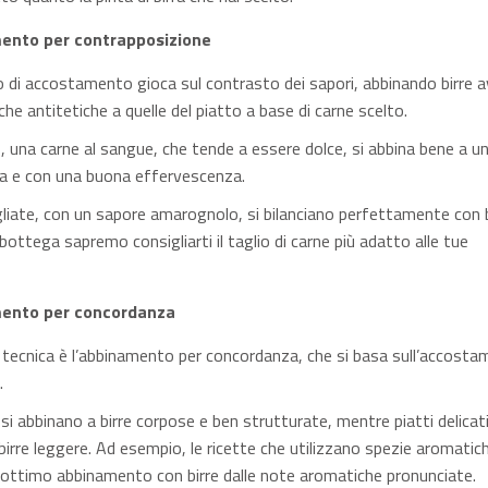
ento per contrapposizione
 di accostamento gioca sul contrasto dei sapori, abbinando birre a
che antitetiche a quelle del piatto a base di carne scelto.
 una carne al sangue, che tende a essere dolce, si abbina bene a un
da e con una buona effervescenza.
igliate, con un sapore amarognolo, si bilanciano perfettamente con b
bottega sapremo consigliarti il taglio di carne più adatto alle tue
ento per concordanza
tecnica è l’abbinamento per concordanza, che si basa sull’accosta
.
i si abbinano a birre corpose e ben strutturate, mentre piatti delicati
birre leggere. Ad esempio, le ricette che utilizzano spezie aromatic
ottimo abbinamento con birre dalle note aromatiche pronunciate.