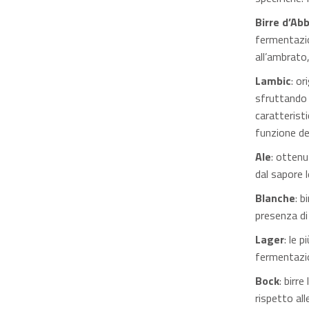
Birre d’Ab
fermentazio
all’ambrato,
Lambic
: o
sfruttando 
caratterist
funzione de
Ale
: ottenu
dal sapore
Blanche
: b
presenza di
Lager
: le 
fermentazio
Bock
: birre
rispetto alle