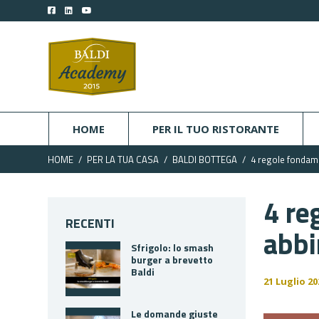
HOME
PER IL TUO RISTORANTE
HOME
PER LA TUA CASA
BALDI BOTTEGA
4 regole fondamen
4 re
RECENTI
abbi
Sfrigolo: lo smash
burger a brevetto
Baldi
21 Luglio 20
Le domande giuste