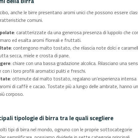
mi della Birra
 cibo, anche le birre presentano aromi unici che possono essere class
aratteristiche comuni.
ppolate
: caratterizzate da una generosa presenza di luppolo che co
maro ed esalta aromi floreali e fruttati.
ltate
: contengono malto tostato, che rilascia note dolci e caramel
frutta secca, miele e crosta di pane.
ggere
: chiare con una bassa gradazione alcolica. Rilasciano una sen
 con i loro profili aromatici puliti e freschi.
state
: ottenute dal malto tostato, regalano un’esperienza intensa 
aromi di caffè e cacao. Tostate più a lungo delle ambrate, hanno u
più corposo.
ipali tipologie di birra tra le quali scegliere
lti tipi di birra nel mondo, ognuno con le proprie sottocategorie
Per semplificare, possiamo dividerle in sette categorie principali.