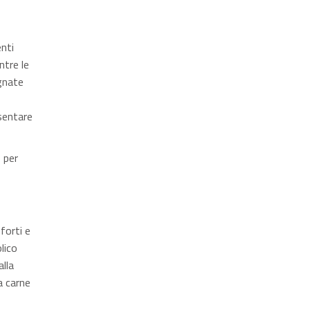
nti
ntre le
gnate
esentare
 per
forti e
lico
lla
a carne