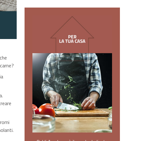
 che
 carne?
ia
a.
creare
aromi
olanti.