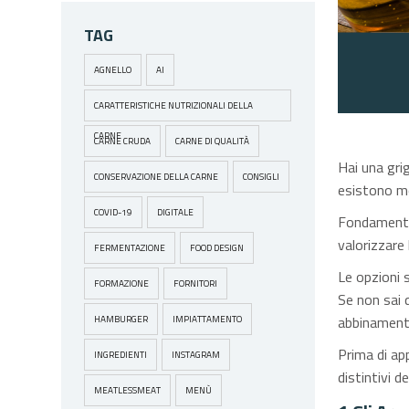
TAG
AGNELLO
AI
CARATTERISTICHE NUTRIZIONALI DELLA
CARNE
CARNE CRUDA
CARNE DI QUALITÀ
Hai una grig
CONSERVAZIONE DELLA CARNE
CONSIGLI
esistono mo
COVID-19
DIGITALE
Fondamental
valorizzare
FERMENTAZIONE
FOOD DESIGN
Le opzioni s
FORMAZIONE
FORNITORI
Se non sai q
abbinamenti
HAMBURGER
IMPIATTAMENTO
Prima di ap
INGREDIENTI
INSTAGRAM
distintivi d
MEATLESSMEAT
MENÙ