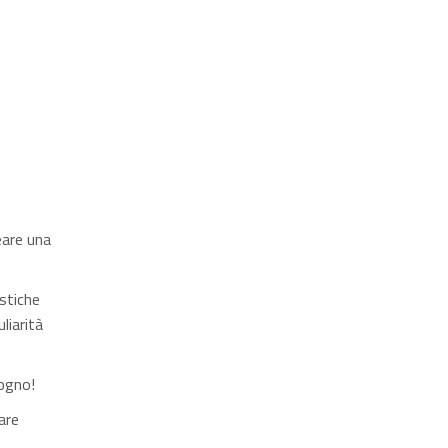
eare una
stiche
liarità
sogno!
are