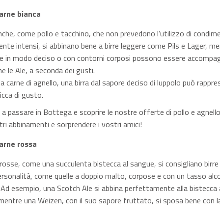
carne bianca
anche, come pollo e tacchino, che non prevedono l’utilizzo di condime
ente intensi, si abbinano bene a birre leggere come Pils e Lager, me
te in modo deciso o con contorni corposi possono essere accompa
e le Ale, a seconda dei gusti.
la carne di agnello, una birra dal sapore deciso di luppolo può rappr
icca di gusto.
 a passare in Bottega e scoprire le nostre offerte di pollo e agnello
tri abbinamenti e sorprendere i vostri amici!
carne rossa
 rosse, come una succulenta bistecca al sangue, si consigliano birre 
ersonalità, come quelle a doppio malto, corpose e con un tasso alco
Ad esempio, una Scotch Ale si abbina perfettamente alla bistecca a
 mentre una Weizen, con il suo sapore fruttato, si sposa bene con l