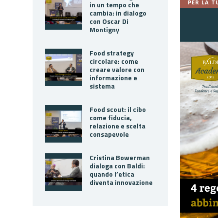
PER LA T
in un tempo che
cambia: in dialogo
con Oscar Di
Montigny
Food strategy
circolare: come
creare valore con
informazione e
sistema
Food scout: il cibo
come fiducia,
relazione e scelta
consapevole
Cristina Bowerman
dialoga con Baldi:
quando l’etica
diventa innovazione