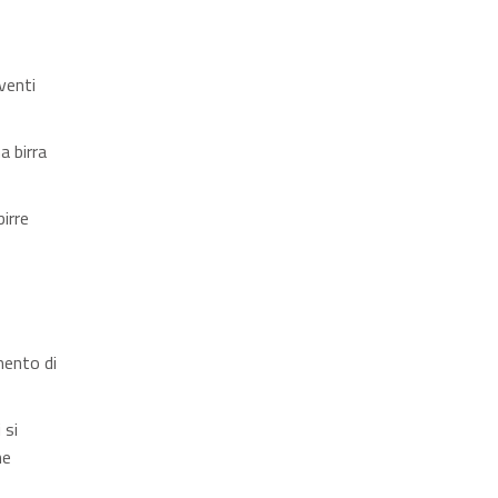
venti
a birra
irre
mento di
 si
he