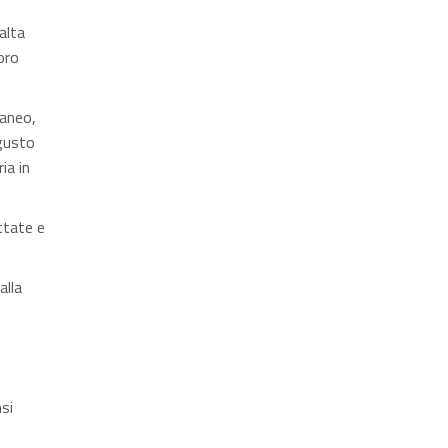
alta
oro
taneo,
 gusto
ia in
ttate e
alla
nsi