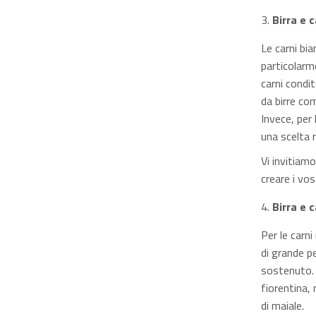
Birra e 
Le carni bi
particolarm
carni condi
da birre com
Invece, per 
una scelta r
Vi invitiamo
creare i vos
Birra e 
Per le carni
di grande p
sostenuto. 
fiorentina,
di maiale.