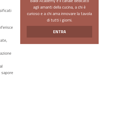
Baldi Academy è il canale dedicato
agli amanti della cucina, a chi è
ificati
curioso e a chi ama innovare la tavola
di tutti i giorni.
nferisce
ENTRA
late,
sazione
al
n sapore