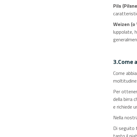
Pils
(Pilsne
caratterist
Weizen
(o
luppolate, h
generalment
3.Come ab
Come abbiam
moltitudine 
Per ottener
della birra 
e richiede 
Nella nostra
Di seguito t
tanto il pia