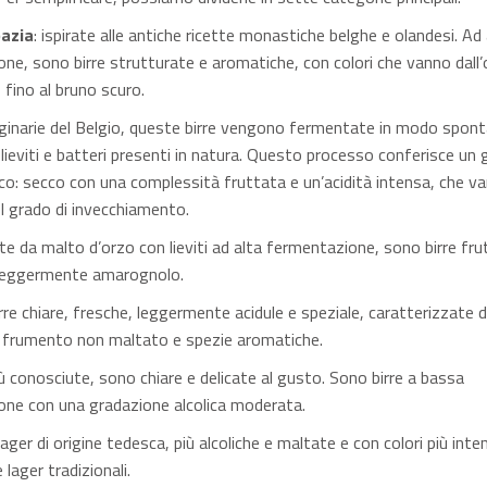
bazia
: ispirate alle antiche ricette monastiche belghe e olandesi. Ad 
ne, sono birre strutturate e aromatiche, con colori che vanno dall’
 fino al bruno scuro.
riginarie del Belgio, queste birre vengono fermentate in modo spon
lieviti e batteri presenti in natura. Questo processo conferisce un
ico: secco con una complessità fruttata e un’acidità intensa, che var
l grado di invecchiamento.
te da malto d’orzo con lieviti ad alta fermentazione, sono birre fru
 leggermente amarognolo.
irre chiare, fresche, leggermente acidule e speziale, caratterizzate d
 frumento non maltato e spezie aromatiche.
più conosciute, sono chiare e delicate al gusto. Sono birre a bassa
ne con una gradazione alcolica moderata.
 lager di origine tedesca, più alcoliche e maltate e con colori più inte
 lager tradizionali.