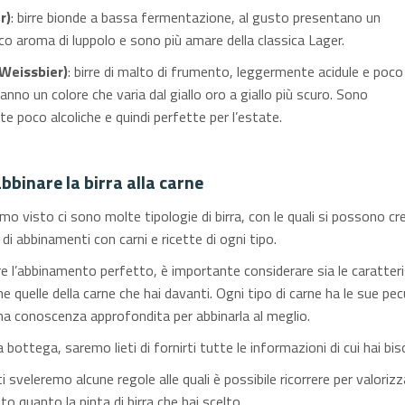
r)
: birre bionde a bassa fermentazione, al gusto presentano un
ico aroma di luppolo e sono più amare della classica Lager.
 Weissbier)
: birre di malto di frumento, leggermente acidule e poco
anno un colore che varia dal giallo oro a giallo più scuro. Sono
e poco alcoliche e quindi perfette per l’estate.
binare la birra alla carne
o visto ci sono molte tipologie di birra, con le quali si possono cr
di abbinamenti con carni e ricette di ogni tipo.
e l’abbinamento perfetto, è importante considerare sia le caratteri
che quelle della carne che hai davanti. Ogni tipo di carne ha le sue pecu
una conoscenza approfondita per abbinarla al meglio.
 bottega, saremo lieti di fornirti tutte le informazioni di cui hai bi
i sveleremo alcune regole alle quali è possibile ricorrere per valorizz
tto quanto la pinta di birra che hai scelto.