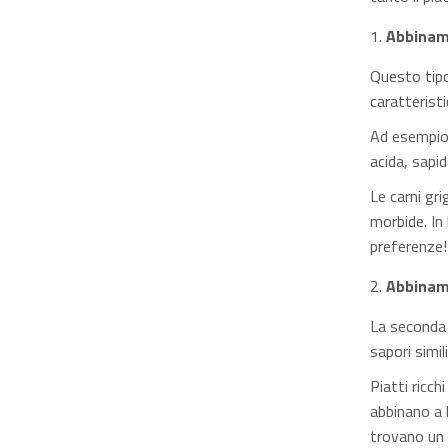
Abbinam
Questo tipo
caratteristi
Ad esempio,
acida, sapi
Le carni gr
morbide. In 
preferenze!
Abbinam
La seconda 
sapori simili
Piatti ricch
abbinano a 
trovano un 