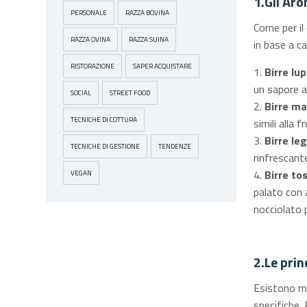
1.Gli Aro
PERSONALE
RAZZA BOVINA
Come per il
RAZZA OVINA
RAZZA SUINA
in base a c
RISTORAZIONE
SAPER ACQUISTARE
Birre lu
un sapore a
SOCIAL
STREET FOOD
Birre ma
TECNICHE DI COTTURA
simili alla 
Birre le
TECNICHE DI GESTIONE
TENDENZE
rinfrescante
Birre to
VEGAN
palato con 
nocciolato 
2.Le princ
Esistono mo
specifiche. 